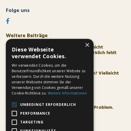
Folge uns
Weitere Beiträge
×
Warum Persönlichkeitsentwicklung oft nicht
Diese Webseite
funktioniert – und was deinem Leben wirklich fehlt
verwendet Cookies.
Aug 04, 2026
Wir verwenden Cookies, um die
Benutzerfreundlichkeit unserer Website zu
Du findest keine Lösung für dein Problem? Vielleicht
verbessern. Durch die weitere Nutzung
suchst du am falschen Ort
unserer Webseite stimmen Sie der
Orientierung Im Leben
Persönliche Entwicklung
Verwendung von Cookies gemäß unserer
Cookie-Richtlinie zu.
Weitere Informationen
Jul 28, 2026
UNBEDINGT ERFORDERLICH
Du denkst zu viel. Aber das ist nicht das Problem.
PERFORMANCE
Orientierung Im Leben
Persönliche Entwicklung
TARGETING
Jul 21, 2026
FUNKTIONALITÄT